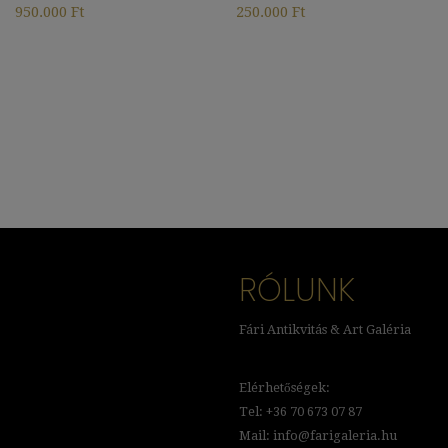
950.000
Ft
250.000
Ft
RÓLUNK
Fári Antikvitás & Art Galéria
Elérhetőségek:
Tel: +36 70 673 07 87
Mail: info@farigaleria.hu