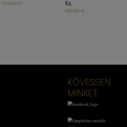
Sz.
150.000
Ft
160.000
Ft
KÖVESSEN
MINKET: