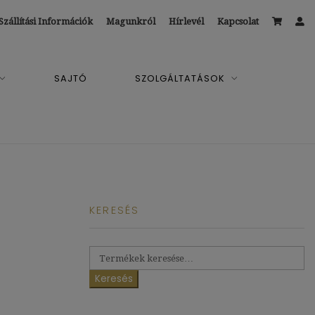
Szállítási Információk
Magunkról
Hírlevél
Kapcsolat
SAJTÓ
SZOLGÁLTATÁSOK
KERESÉS
Keresés
a
Keresés
következőre: