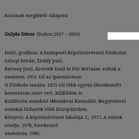
Korának megfelelő állapotú
Gulyás Dénes
(Doboz,1927 – 2003)
Festő, grafikus. A budapesti Képzőművészeti Főiskolán
Szőnyi István, Elekfy Jenő,
Barcsay Jenő, Krocsák Emil és Pór Bertalan voltak a
mesterei. 1951-től az Iparművésze-
ti Főiskola tanára. 1955-től több egyéni (Kecskemét)
bemutatón részt vett, külföldön is
kiállította munkáit (Moszkvai Biennálé). Nagyméretű
munkái láthatók több középületben.
Könyvei: A képzőművészet iskolája 2., 1977, A színek
rendje, 1976, Szerkesztő
anatómia, 1985.