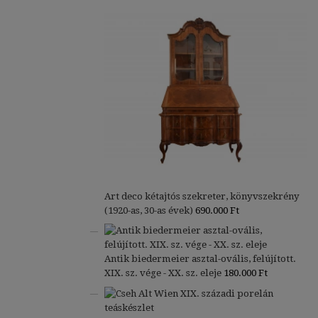
Art deco kétajtós szekreter, könyvszekrény
(1920-as, 30-as évek)
690.000
Ft
Antik biedermeier asztal-ovális, felújított.
XIX. sz. vége - XX. sz. eleje
180.000
Ft