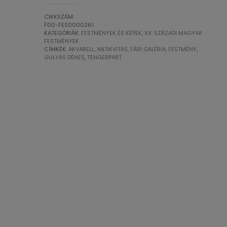
Tengerpart
-
CIKKSZÁM:
festmény
F00-FES0000261
KATEGÓRIÁK:
FESTMÉNYEK ÉS KÉPEK
,
XX. SZÁZADI MAGYAR
1968.
FESTMÉNYEK
mennyiség
CÍMKÉK:
AKVARELL
,
ANTIKVITÁS
,
FÁRI GALÉRIA
,
FESTMÉNY
,
GULYÁS DÉNES
,
TENGERPART