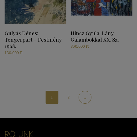
Gulyás Dénes:
Hincz Gyula: Lány
Tengerpart – Festmény
Galambokkal XX. Sz.
1968.
350.000
Ft
130.000
Ft
1
2
→
RÓLUNK