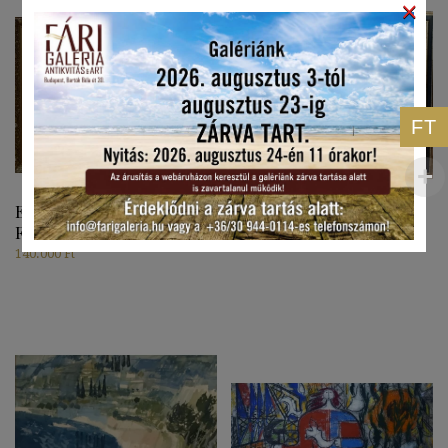
×
FT
Erényi Alajos: Balatoni Táj
Fatalin Ede: Akt I.
Festmény 1987
168.000
Ft
140.000
Ft