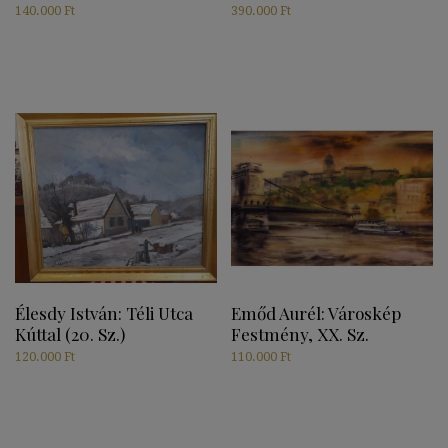
140.000
Ft
390.000
Ft
Élesdy István: Téli Utca
Emőd Aurél: Városkép
Kúttal (20. Sz.)
Festmény, XX. Sz.
120.000
Ft
110.000
Ft