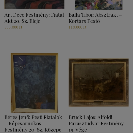
Art Deco Festmény: Fiatal
Balla Tibor: Absztrakt –
Akt 20. Sz. Eleje
Kortárs Festő
395.000
Ft
110.000
Ft
Béres Jenő: Pesti Fiatalok
Bruck Lajos: Alföldi
– Képcsarnokos
Parasztudvar Festmény
Festmény 20. Sz. Közepe
19. Vége