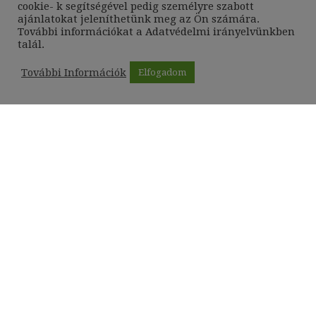
cookie- k segítségével pedig személyre szabott
ajánlatokat jeleníthetünk meg az Ön számára.
További információkat a
Adatvédelmi irányelvünkben
talál.
További Információk
Elfogadom
Hírlevél
Értesüljön elsőként kiállításainkról,
kulturális programjainkról és
legfrissebb ajánlatainkról.
Iratkozzon fel hírlevelünkre: