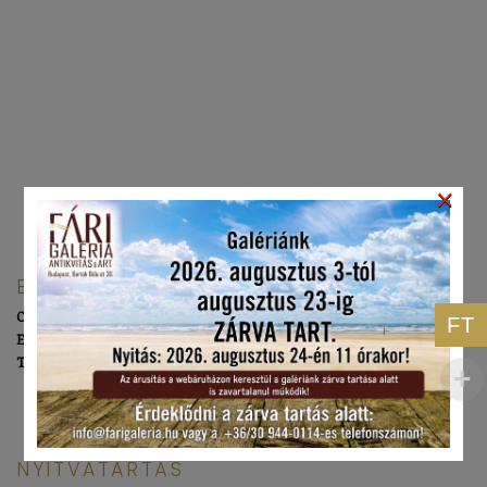
×
ELÉRHETŐSÉGEINK
Cím:
1111 Budapest, Bartók Béla út 30
FT
E-mail:
info@farigaleria.hu
Telefon:
+36 70 673 0787
NYITVATARTÁS