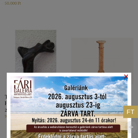
50.000
Ft
×
Tőrös Sétabot Réz
XIX. Századi Márvány
Rátéttel, Fekvő Női Fejjel
Posztamens
20. Sz.
280.000
Ft
FT
95.000
Ft