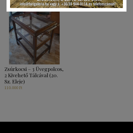
Zsúrkocsi – 3 Üvegpolcos,
2 Kivehető Tálcával (20.
Sz. Eleje)
110.000
Ft