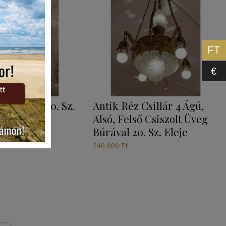
FT
€
sztamens 20. Sz.
Antik Réz Csillár 4 Ágú,
Alsó, Felső Csiszolt Üveg
Búrával 20. Sz. Eleje
240.000
Ft