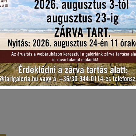
r
Antik Jellegű Vitrines
Antik Po
z Közepe
Szekrény 20. Sz. Eleje
110.000
Ft
180.000
Ft