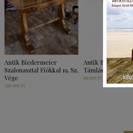
Antik Biedermeier
Antik Biedermeie
Szalonasztal Fiókkal 19. Sz.
Támlás Szék 19. S
Vége
60.000
Ft
180.000
Ft