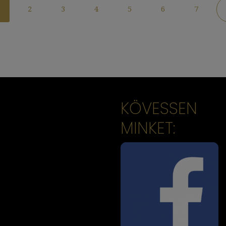
2
3
4
5
6
7
KÖVESSEN
MINKET: