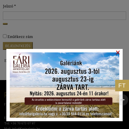
Kötelező
Jelszó
*
Emlékezz rám
BEJELENTKEZÉS
×
Elfelejtett jelszó?
FT
RÓLUNK
Fári Antikvitás & Art Galéria
Elérhetőségek:
Tel: +36 70 673 07 87
Mail: info@farigaleria.hu