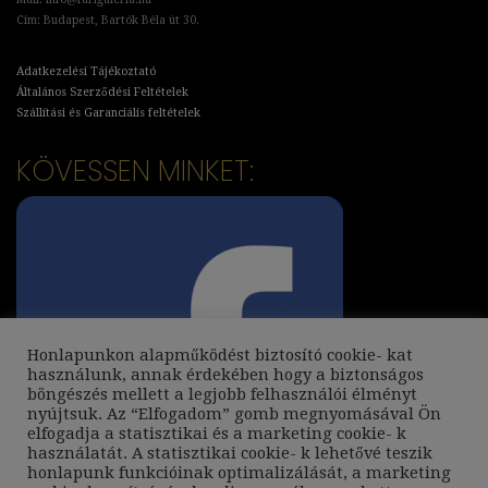
Cím: Budapest, Bartók Béla út 30.
Adatkezelési Tájékoztató
Általános Szerződési Feltételek
Szállítási és Garanciális feltételek
KÖVESSEN MINKET:
Honlapunkon alapműködést biztosító cookie- kat
használunk, annak érdekében hogy a biztonságos
böngészés mellett a legjobb felhasználói élményt
nyújtsuk. Az “Elfogadom” gomb megnyomásával Ön
elfogadja a statisztikai és a marketing cookie- k
használatát. A statisztikai cookie- k lehetővé teszik
honlapunk funkcióinak optimalizálását, a marketing