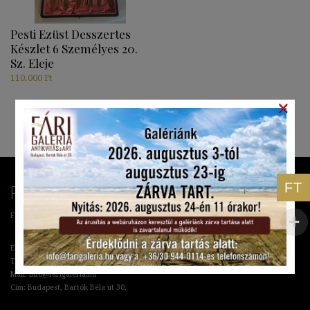
Pesti Ezüst Desszertes
Készlet 6 Személyes 20.
Sz. Eleje
110.000
Ft
×
RÓLUNK
FT
Fári Antikvitás & Art Galéria
Elérhetőségek:
Tel: +36 70 673 07 87
Mail: info@farigaleria.hu
Cím: Budapest, Bartók Béla út 30.