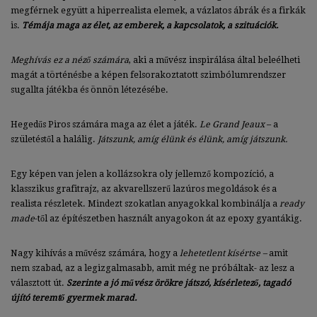
megférnek együtt a hiperrealista elemek, a vázlatos ábrák és a firkák
is.
Témája maga az élet, az emberek, a kapcsolatok, a szituációk.
Meghívás ez a néző számára
, aki a művész inspirálása által beleélheti
magát a történésbe a képen felsorakoztatott szimbólumrendszer
sugallta játékba és önnön létezésébe.
Hegedűs Piros számára maga az élet a játék.
Le Grand Jeaux
– a
születéstől a halálig.
Játszunk, amíg élünk és élünk, amíg játszunk.
Egy képen van jelen a kollázsokra oly jellemző kompozíció, a
klasszikus grafitrajz, az akvarellszerű lazúros megoldások és a
realista részletek. Mindezt szokatlan anyagokkal kombinálja a
ready
made
-től az építészetben használt anyagokon át az epoxy gyantákig.
Nagy kihívás a művész számára, hogy a
lehetetlent kísértse –
amit
nem szabad, az a legizgalmasabb, amit még ne próbáltak- az lesz a
választott út.
Szerinte a jó művész örökre játszó, kísérletező, tagadó
újító teremtő gyermek marad.