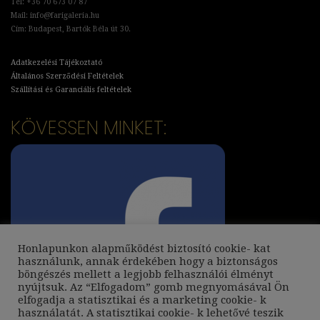
Tel: +36 70 673 07 87
Mail: info@farigaleria.hu
Cím: Budapest, Bartók Béla út 30.
Adatkezelési Tájékoztató
Általános Szerződési Feltételek
Szállítási és Garanciális feltételek
KÖVESSEN MINKET:
Honlapunkon alapműködést biztosító cookie- kat
használunk, annak érdekében hogy a biztonságos
böngészés mellett a legjobb felhasználói élményt
nyújtsuk. Az “Elfogadom” gomb megnyomásával Ön
elfogadja a statisztikai és a marketing cookie- k
használatát. A statisztikai cookie- k lehetővé teszik