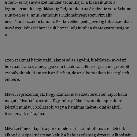
A festő- és rajzművészet minden technikáját, a klasszikustól a
legmodernebb megoldásokig Belgiumban az Academie voor Schone
Kunst-en és a Janus Pannonius Tudományegyetem vizuális
nevelőtanár szakán tanulta. Ezt követően pedig évekig több ezer diák
művészeti képzéséhez járult hozzá Belgiumban és Magyarországon
is.
Ezen szakmai háttér stabil alapot ad az egyéni, kísérletező művészi
hozzáállásához, amely gyakran tudatosan ellenszegül a megszokott
szabályoknak. Nem csak az életben, de az alkotásaiban is a végletek
embere.
Művei reprezentálják, hogy számos művészeti területen kipróbálta
magát pályafutása során. Úgy, mint például az antik papírokból
készült miniatűr kollázsok, vagy a hatalmas méretű olaj és akril
festmények műfajában.
Művészetének alapját a posztmodernista, szimbolikus csendéletek
alkotják. Képei tudatosan keltik a befejezetlenség érzetét. Alkotásain