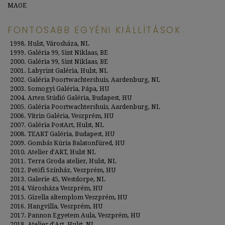
MAOE
FONTOSABB EGYÉNI KIÁLLÍTÁSOK
Hulst, Városháza, NL
Galéria 99, Sint Niklaas, BE
Galéria 99, Sint Niklaas, BE
Labyrint Galéria, Hulst, NL
Galéria Poortwachtershuis, Aardenburg, NL
Somogyi Galéria, Pápa, HU
Arten Stúdió Galéria, Budapest, HU
Galéria Poortwachtershuis, Aardenburg, NL
Vitrin Galéria, Veszprém, HU
Galéria PostArt, Hulst, NL
TEART Galéria, Budapest, HU
Gombás Kúria Balatonfüred, HU
Atelier d’ART, Hulst NL
Terra Groda atelier, Hulst, NL
Petőfi Színház, Veszprém, HU
Galerie 45, Westdorpe, NL
Városháza Veszprém, HU
Gizella altemplom Veszprém, HU
Hangvilla, Veszprém, HU
Pannon Egyetem Aula, Veszprém, HU
Atelier d’Art, Hulst, NL