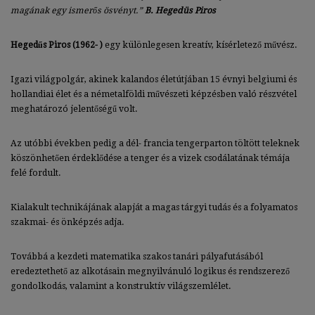
magának egy ismerős ösvényt.”
B. Hegedüs Piros
Hegedűs Piros (1962- )
egy különlegesen kreatív, kísérletező művész.
Igazi világpolgár, akinek kalandos életútjában 15 évnyi belgiumi és
hollandiai élet és a németalföldi művészeti képzésben való részvétel
meghatározó jelentőségű volt.
Az utóbbi években pedig a dél- francia tengerparton töltött teleknek
köszönhetően érdeklődése a tenger és a vizek csodálatának témája
felé fordult.
Kialakult technikájának alapját a magas tárgyi tudás és a folyamatos
szakmai- és önképzés adja.
Továbbá a kezdeti matematika szakos tanári pályafutásából
eredeztethető az alkotásain megnyilvánuló logikus és rendszerező
gondolkodás, valamint a konstruktív világszemlélet.