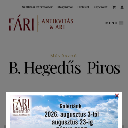
Szállítási Információk
Magunkról
Hírlevél
Kapcsolat
MENÜ
Művésznő
B. Hegedűs Piros
×