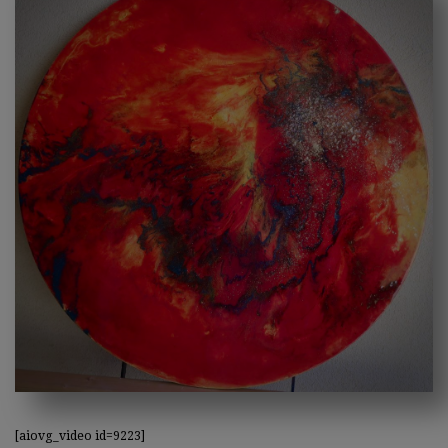
[aiovg_video id=9223]