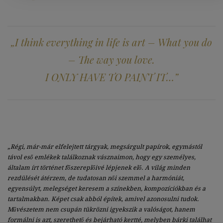
„I think everything in life is art – What you do
– The way you love.
I ONLY HAVE TO PAINT IT…”
„Régi, már-már elfelejtett tárgyak, megsárgult papírok, egymástól
távol eső emlékek találkoznak vásznaimon, hogy egy személyes,
általam írt történet főszereplőivé lépjenek elő. A világ minden
rezdülését átérzem, de tudatosan női szemmel a harmóniát,
egyensúlyt, melegséget keresem a színekben, kompozíciókban és a
tartalmakban. Képet csak abból építek, amivel azonosulni tudok.
Művészetem nem csupán tükrözni igyekszik a valóságot, hanem
formálni is azt, szerethető és bejárható kertté, melyben bárki találhat