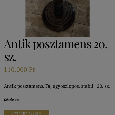
Antik posztamens 20.
sz.
110.000
Ft
Antik posztamens. Fa, egyoszlopos, stabil. 20. sz.
Készleten
Antik
KOSÁRBA TESZEM