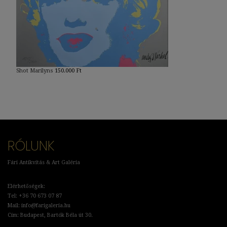
Shot Marilyns
150.000
Ft
RÓLUNK
Fári Antikvitás & Art Galéria
Elérhetőségek:
Tel: +36 70 673 07 87
Mail: info@farigaleria.hu
Cím: Budapest, Bartók Béla út 30.