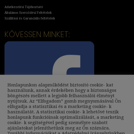
Adatkezelési Tájékoztató
Általános Szerződési Feltételek
Szállítási és Garanciális feltételek
KÖVESSEN MINKET:
Honlapunkon alapműködést biztosító cookie- kat
használunk, annak érdekében hogy a biztonságos
böngészés mellett a legjobb felhasználói élményt
nyújtsuk. Az “Elfogadom” gomb megnyomásával Ön
elfogadja a statisztikai és a marketing cookie- k
használatát. A statisztikai cookie- k lehetővé teszik
honlapunk funkcióinak optimalizálását, a marketing
cookie- k segítségével pedig személyre szabott
ajánlatokat jeleníthetünk meg az Ön számára.
További információkat a
Adatvédelmi irányelvünkben