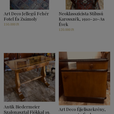
Art Deco Jellegű Fehér
Neoklasszicista Stílusú
Fotel És Zsámoly
Karosszék, 1910-20-As
Évek
150.000
Ft
120.000
Ft
Antik Biedermeier
Art Deco Éjjeliszekrény,
Szalonasztal Fiókkal 19.