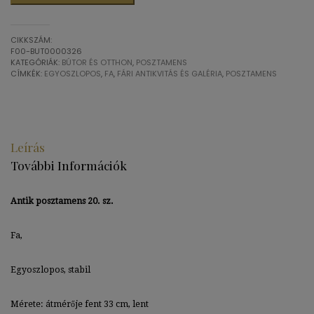
posztamens
20.
sz.
CIKKSZÁM:
mennyiség
F00-BUT0000326
KATEGÓRIÁK:
BÚTOR ÉS OTTHON
,
POSZTAMENS
CÍMKÉK:
EGYOSZLOPOS
,
FA
,
FÁRI ANTIKVITÁS ÉS GALÉRIA
,
POSZTAMENS
Leírás
További Információk
Antik posztamens 20. sz.
Fa,
Egyoszlopos, stabil
Mérete: átmérője fent 33 cm, lent