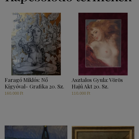
Faragó Miklós: Nő
Asztalos Gyula: Vörös
Kígyóval- Grafika 20. Sz.
Hajú Akt 20. Sz.
160.000
Ft
110.000
Ft