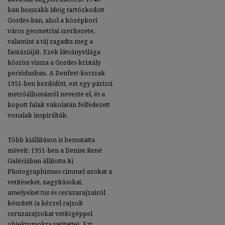
ban hosszabb ideig tartózkodott
Gordes-ban, ahol a középkori
város geometriai szerkezete,
valamint a táj ragadta meg a
fantáziáját. Ezek látványvilága
köszön vissza a Gordes-kristály
periódusban. A Denfert-korszak
1951-ben kezdődött, ezt egy párizsi
metróállomásról nevezte el, és a
kopott falak vakolatán felfedezett
vonalak inspirálták.
Több kiállításon is bemutatta
műveit: 1951-ben a Denise René
Galériában állította ki
Photographismes címmel azokat a
vetítéseket, nagyításokat,
amelyeket tus és ceruzarajzairól
készített (a kézzel rajzolt
ceruzarajzokat vetítőgéppel
objektumokra vetítette). Ezt