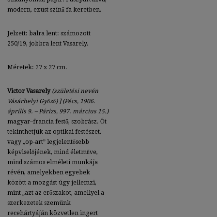
modern, ezüst színű fa keretben.
Jelzett: balra lent: számozott
250/19, jobbra lent Vasarely.
Méretek: 27 x 27 cm.
Victor Vasarely
(születési nevén
Vásárhelyi Győző)
] (Pécs, 1906.
április 9. – Párizs, 997. március 15.)
magyar–francia festő, szobrász. Őt
tekinthetjük az optikai festészet,
vagy „op-art” legjelentősebb
képviselőjének, mind életműve,
mind számos elméleti munkája
révén, amelyekben egyebek
között a mozgást úgy jellemzi,
mint „azt az erőszakot, amellyel a
szerkezetek szemünk
recehártyáján közvetlen ingert