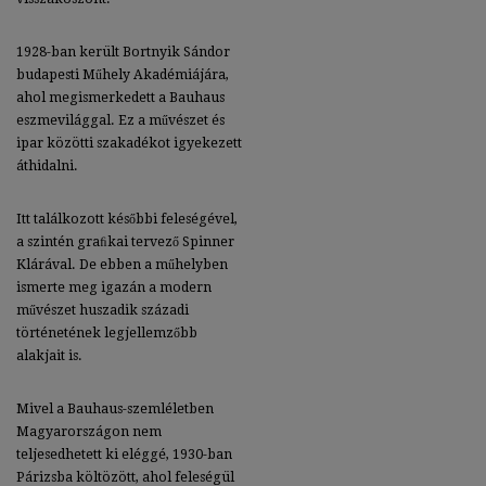
1928-ban került Bortnyik Sándor
budapesti Műhely Akadémiájára,
ahol megismerkedett a Bauhaus
eszmevilággal. Ez a művészet és
ipar közötti szakadékot igyekezett
áthidalni.
Itt találkozott későbbi feleségével,
a szintén graﬁkai tervező Spinner
Klárával. De ebben a műhelyben
ismerte meg igazán a modern
művészet huszadik századi
történetének legjellemzőbb
alakjait is.
Mivel a Bauhaus-szemléletben
Magyarországon nem
teljesedhetett ki eléggé, 1930-ban
Párizsba költözött, ahol feleségül