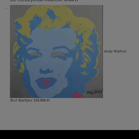
XIX. századi porelán teáskészlet
95.000
Ft
Andy Warhol:
Shot Marilyns
150.000
Ft