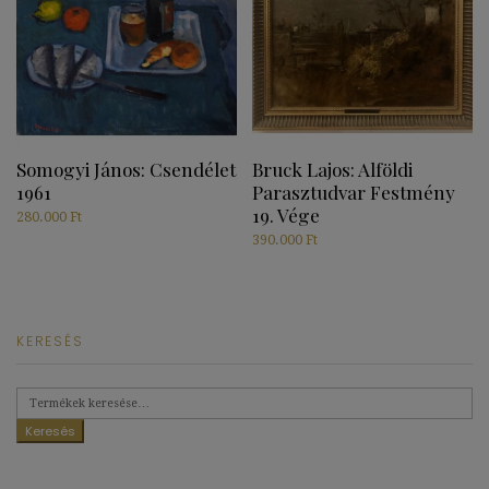
Somogyi János: Csendélet
Bruck Lajos: Alföldi
1961
Parasztudvar Festmény
19. Vége
280.000
Ft
390.000
Ft
KERESÉS
Keresés
a
következőre:
Keresés