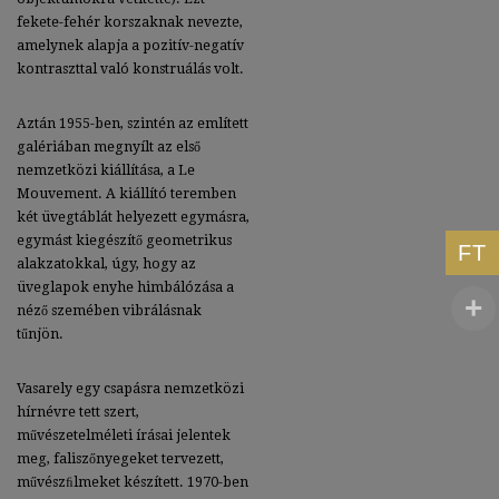
fekete-fehér korszaknak nevezte,
amelynek alapja a pozitív-negatív
kontraszttal való konstruálás volt.
Aztán 1955-ben, szintén az említett
galériában megnyílt az első
nemzetközi kiállítása, a Le
Mouvement. A kiállító teremben
két üvegtáblát helyezett egymásra,
egymást kiegészítő geometrikus
FT
alakzatokkal, úgy, hogy az
üveglapok enyhe himbálózása a
néző szemében vibrálásnak
tűnjön.
Vasarely egy csapásra nemzetközi
hírnévre tett szert,
művészetelméleti írásai jelentek
meg, faliszőnyegeket tervezett,
művészﬁlmeket készített. 1970-ben