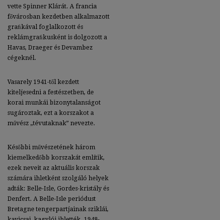
vette Spinner Klárát. A francia
fővárosban kezdetben alkalmazott
graﬁkával foglalkozott és
reklámgraﬁkusként is dolgozott a
Havas, Draeger és Devambez
cégeknél.
Vasarely 1941-től kezdett
kiteljesedni a festészetben, de
korai munkái bizonytalanságot
sugároztak, ezt a korszakot a
művész „tévutaknak” nevezte.
Későbbi művészetének három
kiemelkedőbb korszakát említik,
ezek neveit az aktuális korszak
számára ihletként szolgáló helyek
adták: Belle-Isle, Gordes-kristály és
Denfert. A Belle-Isle periódust
Bretagne tengerpartjainak sziklái,
kavicsai, kagylói ihlették. 1948-