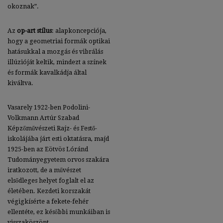
okoznak”.
Az
op-art stílus
: alapkoncepciója,
hogy a geometriai formák optikai
hatásukkal a mozgás és vibrálás
illúzióját keltik, mindezt a színek
és formák kavalkádja által
kiváltva.
Vasarely 1922-ben Podolini-
Volkmann Artúr Szabad
Képzőművészeti Rajz- és Festő-
iskolájába járt esti oktatásra, majd
1925-ben az Eötvös Lóránd
Tudományegyetem orvos szakára
iratkozott, de a művészet
elsődleges helyet foglalt el az
életében. Kezdeti korszakát
végigkísérte a fekete-fehér
ellentéte, ez későbbi munkáiban is
visszaköszönt.