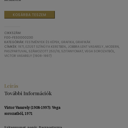
Victor
KOSÁRBA TESZEM
Vasarely:
Vega
sorozatból,
CIKKSZÁM:
1971
F00-FES0000230
mennyiség
KATEGÓRIÁK:
FESTMÉNYEK ÉS KÉPEK
,
GRAFIKA
,
GRAFIKÁK
CÍMKÉK:
1971
,
EZÜST SZÍNŰ FA KERETBEN.
,
JOBBRA LENT VASARELY.
,
MODERN
,
PASZPARTUVAL
,
SZÁMOZOTT 250/19
,
SZITANYOMAT
,
VEGA SOROZATBÓL
,
VICTOR VASARELY (1908-1997)
Leírás
További Információk
Victor Vasarely (1908-1997): Vega
sorozatból, 1971
Szitanyomat, papír. Paszpartuzva,