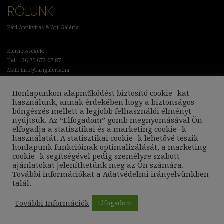
RÓLUNK
Fári Antikvitás & Art Galéria
Elérhetőségek:
Tel: +36 70 673 07 87
Mail: info@farigaleria.hu
Cím: Budapest, Bartók Béla út 30.
Honlapunkon alapműködést biztosító cookie- kat
használunk, annak érdekében hogy a biztonságos
Adatkezelési Tájékoztató
böngészés mellett a legjobb felhasználói élményt
Általános Szerződési Feltételek
nyújtsuk. Az “Elfogadom” gomb megnyomásával Ön
Szállítási és Garanciális feltételek
elfogadja a statisztikai és a marketing cookie- k
használatát. A statisztikai cookie- k lehetővé teszik
KÖVESSEN MINKET:
honlapunk funkcióinak optimalizálását, a marketing
cookie- k segítségével pedig személyre szabott
ajánlatokat jeleníthetünk meg az Ön számára.
További információkat a
Adatvédelmi irányelvünkben
talál.
További Információk
Elfogadom