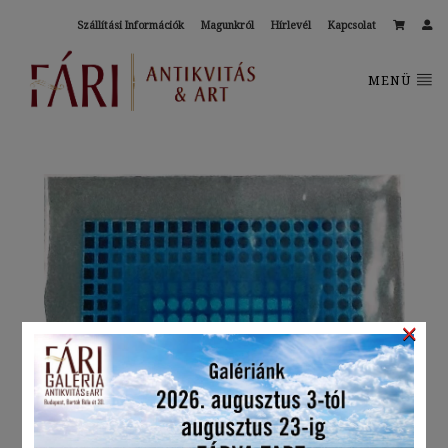
Szállítási Információk
Magunkról
Hírlevél
Kapcsolat
MENÜ
×