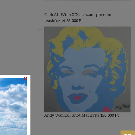
Cseh Alt Wien XIX. századi porelán
teáskészlet
95.000
Ft
×
Andy Warhol: Shot Marilyns
150.000
Ft