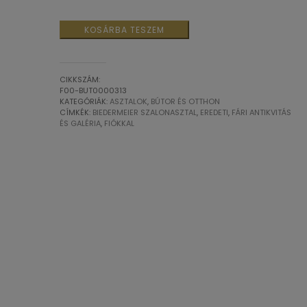
Antik
KOSÁRBA TESZEM
biedermeier
szalonasztal
fiókkal
CIKKSZÁM:
19.
F00-BUT0000313
KATEGÓRIÁK:
ASZTALOK
,
BÚTOR ÉS OTTHON
sz.
CÍMKÉK:
BIEDERMEIER SZALONASZTAL
,
EREDETI
,
FÁRI ANTIKVITÁS
vége
ÉS GALÉRIA
,
FIÓKKAL
mennyiség