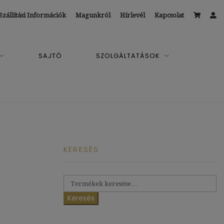
Szállítási Információk
Magunkról
Hírlevél
Kapcsolat
SAJTÓ
SZOLGÁLTATÁSOK
KERESÉS
Keresés
a
Keresés
következőre: