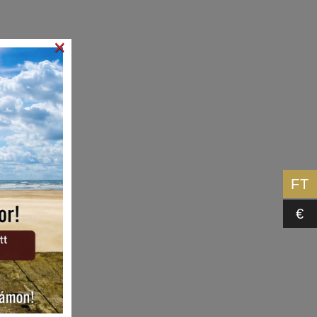
×
FT
€