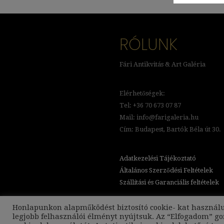
RÓLUNK
Fári Antikvitás & Art Galéria
Elérhetőségek:
Tel: +36 70 673 07 87
Mail: info@farigaleria.hu
Cím: Budapest, Bartók Béla út 30.
Adatkezelési Tájékoztató
Általános Szerződési Feltételek
Szállítási és Garanciális feltételek
Honlapunkon alapműködést biztosító cookie- kat használ
legjobb felhasználói élményt nyújtsuk. Az “Elfogadom” g