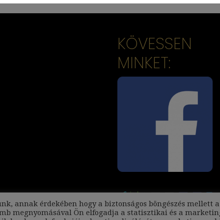
KÖVESSEN
MINKET:
unk, annak érdekében hogy a biztonságos böngészés mellett a
omb megnyomásával Ön elfogadja a statisztikai és a marketin