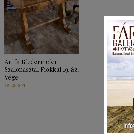
Antik Biedermeier
Szalonasztal Fiókkal 19. Sz.
Vége
180.000
Ft