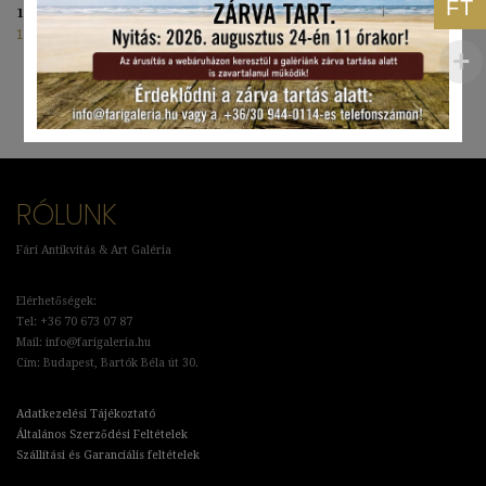
FT
1944
115.000
Ft
RÓLUNK
Fári Antikvitás & Art Galéria
Elérhetőségek:
Tel: +36 70 673 07 87
Mail: info@farigaleria.hu
Cím: Budapest, Bartók Béla út 30.
Adatkezelési Tájékoztató
Általános Szerződési Feltételek
Szállítási és Garanciális feltételek