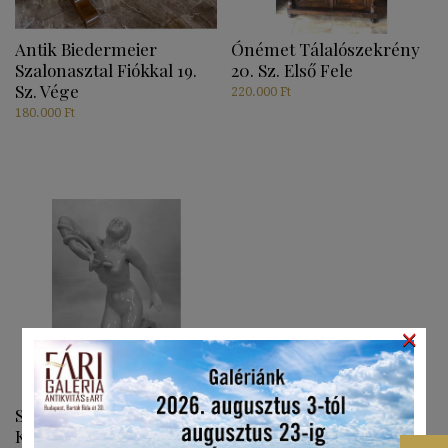
Antik Biedermeier
Ónémet Tálalószekrény
Szalonasztal Fiókkal 19.
20. Sz. Első Fele
Sz. Vége
220.000
Ft
180.000
Ft
×
Szilágyi Nagy István:
Kleopátra Halála, 1923-