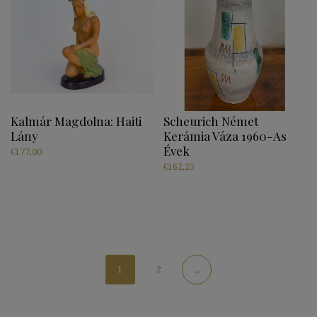
Kalmár Magdolna: Haiti
Scheurich Német
Lány
Kerámia Váza 1960-As
Évek
€
177,00
€
162,25
1
2
→