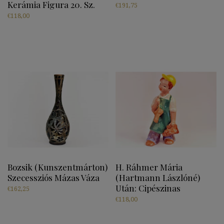
Kerámia Figura 20. Sz.
€
191,75
€
118,00
Bozsik (Kunszentmárton)
H. Ráhmer Mária
Szecessziós Mázas Váza
(Hartmann Lászlóné)
Után: Cipészinas
€
162,25
€
118,00