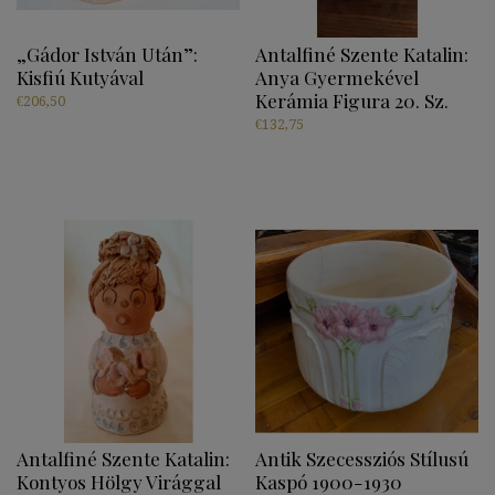
„Gádor István Után”:
Antalfiné Szente Katalin:
Kisfiú Kutyával
Anya Gyermekével
Kerámia Figura 20. Sz.
€
206,50
€
132,75
Antalfiné Szente Katalin:
Antik Szecessziós Stílusú
Kontyos Hölgy Virággal
Kaspó 1900-1930