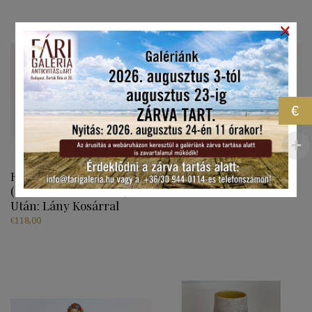
×
€
H. Ráhmer Mária
Harmonikázó Hölgy
(Hartmann Lászlóné)
€
236,00
Után: Lány Kosárral
€
118,00