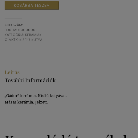
"Gádor
KOSÁRBA TESZEM
István
után":
Kisfiú
CIKKSZÁM:
kutyával
B00-MUT0000001
mennyiség
KATEGÓRIA:
KERÁMIÁK
CÍMKÉK:
KISFIÚ
,
KUTYA
Leírás
További Információk
„Gádor” kerámia. Kisfiú kutyával.
Mázas kerámia. Jelzett.