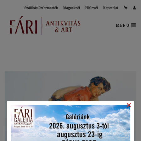
Szállítási Információk
Magunkról
Hírlevél
Kapcsolat
MENÜ
×