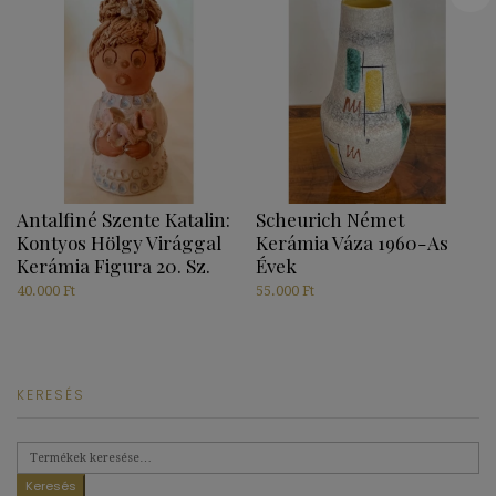
Antalfiné Szente Katalin:
Scheurich Német
Kontyos Hölgy Virággal
Kerámia Váza 1960-As
Kerámia Figura 20. Sz.
Évek
40.000
Ft
55.000
Ft
KERESÉS
Keresés
a
következőre:
Keresés