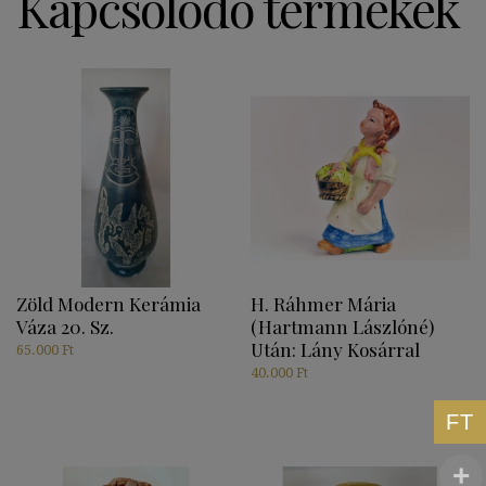
Kapcsolódó termékek
Zöld Modern Kerámia
H. Ráhmer Mária
Váza 20. Sz.
(Hartmann Lászlóné)
Után: Lány Kosárral
65.000
Ft
40.000
Ft
FT