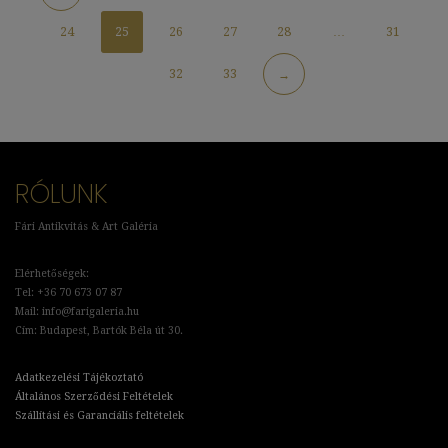
24
25
26
27
28
…
31
32
33
→
RÓLUNK
Fári Antikvitás & Art Galéria
Elérhetőségek:
Tel: +36 70 673 07 87
Mail: info@farigaleria.hu
Cím: Budapest, Bartók Béla út 30.
Adatkezelési Tájékoztató
Általános Szerződési Feltételek
Szállítási és Garanciális feltételek