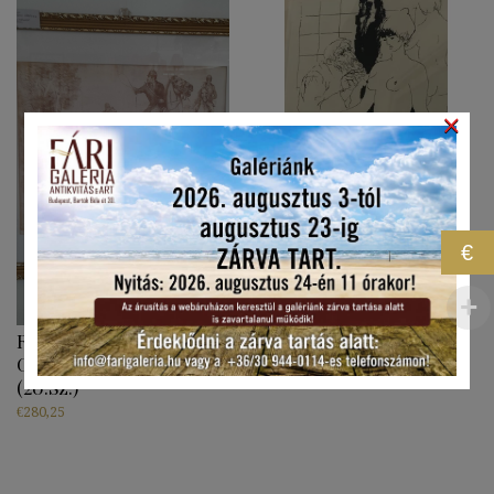
×
Reich Károly: Szobrász I.
€
Rézkarc 20. Sz.
€
177,00
Rádóczy Gyarmathy
Gábor: Falkavadászat V.
(20.sz.)
€
280,25