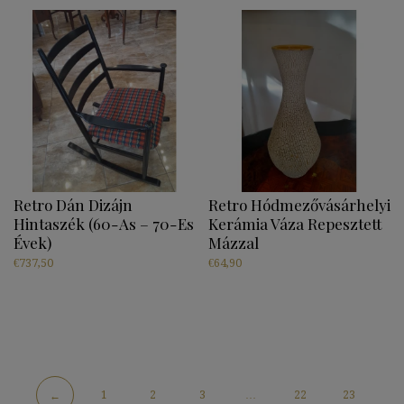
Retro Dán Dizájn
Retro Hódmezővásárhelyi
Hintaszék (60-As – 70-Es
Kerámia Váza Repesztett
Évek)
Mázzal
€
737,50
€
64,90
1
2
3
…
22
23
←