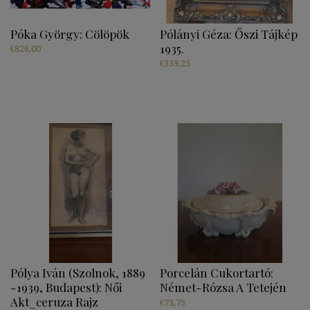
Póka György: Cölöpök
Pólányi Géza: Őszi Tájkép
1935.
€
826,00
€
339,25
Pólya Iván (Szolnok, 1889
Porcelán Cukortartó:
-1939, Budapest): Női
Német-Rózsa A Tetején
Akt_ceruza Rajz
€
73,75