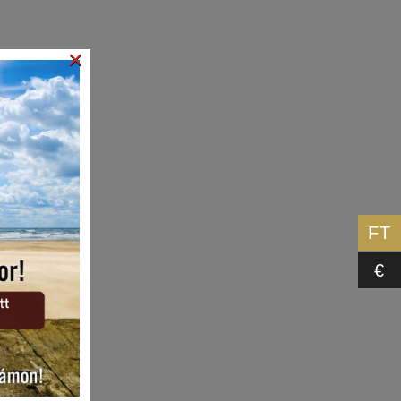
×
FT
€