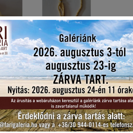
,
Vintage Stílusú Faragott
20. Sz.
Csont Nyaklánc 1960-
1980-As Évek
30.000
Ft