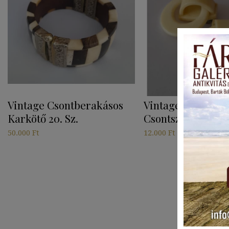
Vintage Csontberakásos
Vintage Fülbevaló
Karkötő 20. Sz.
Csontszínű Klipsz 
50.000
Ft
12.000
Ft