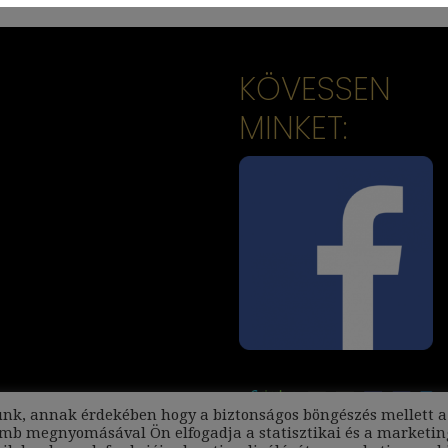
KÖVESSEN
MINKET:
unk, annak érdekében hogy a biztonságos böngészés mellett a
omb megnyomásával Ön elfogadja a statisztikai és a marketin