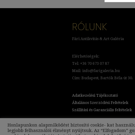
RÓLUNK
Fári Antikvitás & Art Galéria
Elérhetőségek:
Tel: +36 70 673 07 87
Mail: info@farigaleria.hu
Cím: Budapest, Bartók Béla út 30.
Adatkezelési Tájékoztató
Általános Szerződési Feltételek
Szállítási és Garanciális feltételek
Honlapunkon alapműködést biztosító cookie- kat használ
legjobb felhasználói élményt nyújtsuk. Az “Elfogadom” g