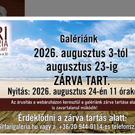
letű
s