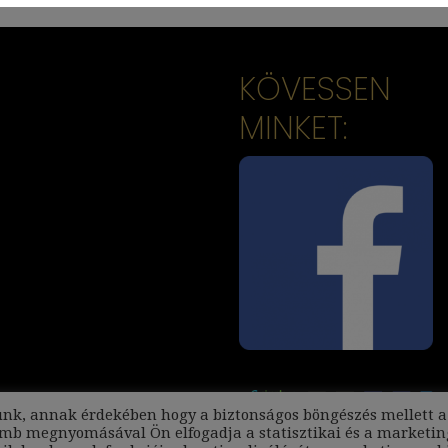
KÖVESSEN
MINKET:
unk, annak érdekében hogy a biztonságos böngészés mellett a
omb megnyomásával Ön elfogadja a statisztikai és a marketin