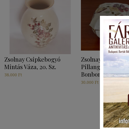
Zsolnay Csipkebogyó
Zsolnay Négyszög
Mintás Váza, 20. Sz.
Pillangós, Virágo
Bonbonier 20. Sz.
38.000
Ft
30.000
Ft