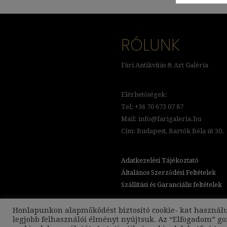
RÓLUNK
Fári Antikvitás & Art Galéria
Elérhetőségek:
Tel: +36 70 673 07 87
Mail: info@farigaleria.hu
Cím: Budapest, Bartók Béla út 30.
Adatkezelési Tájékoztató
Általános Szerződési Feltételek
Szállítási és Garanciális feltételek
Honlapunkon alapműködést biztosító cookie- kat használ
legjobb felhasználói élményt nyújtsuk. Az “Elfogadom” g