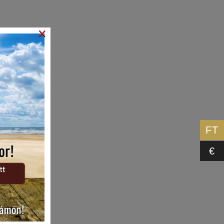
×
FT
€