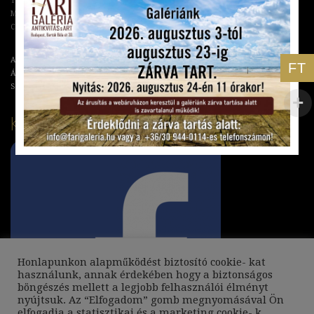
Tel: +36 70 673 07 87
Mail: info@farigaleria.hu
Cím: Budapest, Bartók Béla út 30.
Adatkezelési Tájékoztató
FT
Általános Szerződési Feltételek
Szállítási és Garanciális feltételek
KÖVESSEN MINKET:
Honlapunkon alapműködést biztosító cookie- kat
használunk, annak érdekében hogy a biztonságos
böngészés mellett a legjobb felhasználói élményt
nyújtsuk. Az “Elfogadom” gomb megnyomásával Ön
elfogadja a statisztikai és a marketing cookie- k