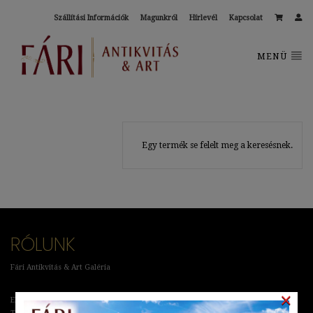
Szállítási Információk
Magunkról
Hírlevél
Kapcsolat
MENÜ
Egy termék se felelt meg a keresésnek.
RÓLUNK
Fári Antikvitás & Art Galéria
×
Elérhetőségek: