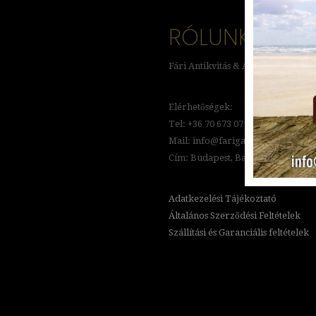
RÓLUNK
Fári Antikvitás & Art Galéria
Elérhetőségek:
Tel: +36 70 673 07 87
Mail: info@farigaleria.hu
Cím: Budapest, Bartók Béla út 30.
Adatkezelési Tájékoztató
Általános Szerződési Feltételek
Szállítási és Garanciális feltételek