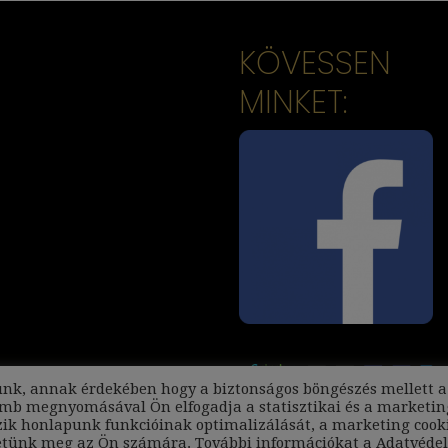
KÖVESSEN
MINKET:
unk, annak érdekében hogy a biztonságos böngészés mellett a
omb megnyomásával Ön elfogadja a statisztikai és a marketin
eszik honlapunk funkcióinak optimalizálását, a marketing cook
thetünk meg az Ön számára. További információkat a
Adatvéde