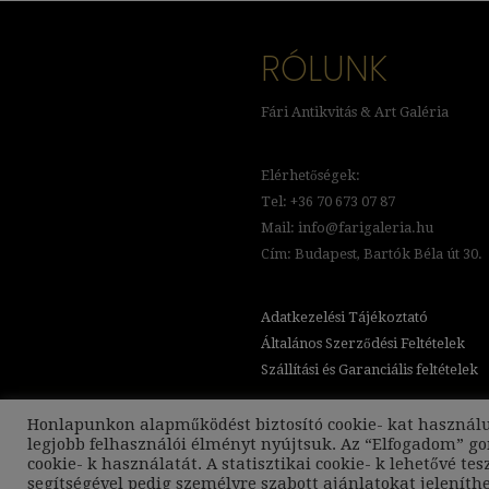
RÓLUNK
Fári Antikvitás & Art Galéria
Elérhetőségek:
Tel: +36 70 673 07 87
Mail: info@farigaleria.hu
Cím: Budapest, Bartók Béla út 30.
Adatkezelési Tájékoztató
Általános Szerződési Feltételek
Szállítási és Garanciális feltételek
Honlapunkon alapműködést biztosító cookie- kat használ
legjobb felhasználói élményt nyújtsuk. Az “Elfogadom” g
cookie- k használatát. A statisztikai cookie- k lehetővé t
segítségével pedig személyre szabott ajánlatokat jelení