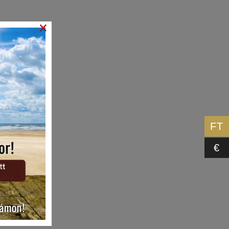
×
FT
€