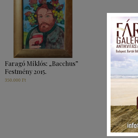
Faragó Miklós: „Bacchus”
Festmény 2015.
350.000
Ft