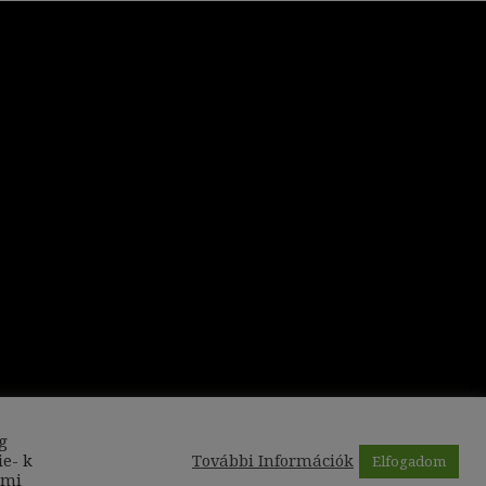
g
ie- k
További Információk
Elfogadom
lmi