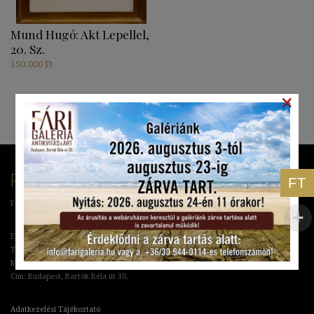
Mund Hugó: Akt Lepellel,
20. Sz.
150.000
Ft
×
RÓLUNK
FT
Fári Antikvitás & Art Galéria
Elérhetőségek:
Tel: +36 70 673 07 87
Mail: info@farigaleria.hu
Cím: Budapest, Bartók Béla út 30.
Adatkezelési Tájékoztató