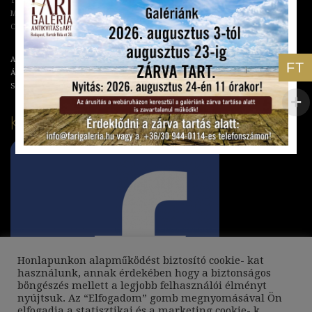
Tel: +36 70 673 07 87
Mail: info@farigaleria.hu
Cím: Budapest, Bartók Béla út 30.
Adatkezelési Tájékoztató
FT
Általános Szerződési Feltételek
Szállítási és Garanciális feltételek
KÖVESSEN MINKET:
Honlapunkon alapműködést biztosító cookie- kat
használunk, annak érdekében hogy a biztonságos
böngészés mellett a legjobb felhasználói élményt
nyújtsuk. Az “Elfogadom” gomb megnyomásával Ön
elfogadja a statisztikai és a marketing cookie- k