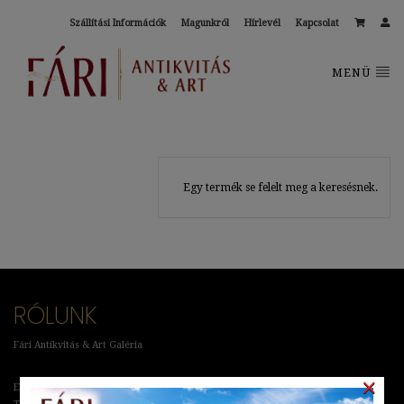
Szállítási Információk
Magunkról
Hírlevél
Kapcsolat
MENÜ
Egy termék se felelt meg a keresésnek.
RÓLUNK
Fári Antikvitás & Art Galéria
×
Elérhetőségek: