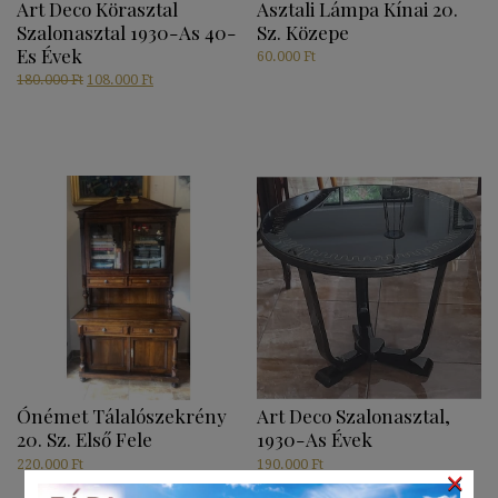
Art Deco Körasztal
Asztali Lámpa Kínai 20.
Szalonasztal 1930-As 40-
Sz. Közepe
Es Évek
60.000
Ft
Original
Current
180.000
Ft
108.000
Ft
price
price
was:
is:
180.000 Ft.
108.000 Ft.
Ónémet Tálalószekrény
Art Deco Szalonasztal,
20. Sz. Első Fele
1930-As Évek
220.000
Ft
190.000
Ft
×