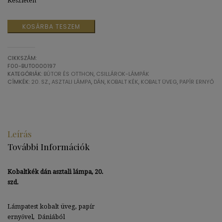
Készleten
Kobalt
KOSÁRBA TESZEM
kék
dán
asztali
CIKKSZÁM:
lámpa,
F00-BUT0000197
20.
KATEGÓRIÁK:
BÚTOR ÉS OTTHON
,
CSILLÁROK-LÁMPÁK
szd.
CÍMKÉK:
20. SZ.
,
ASZTALI LÁMPA
,
DÁN
,
KOBALT KÉK
,
KOBALT ÜVEG
,
PAPÍR ERNYŐ
mennyiség
Leírás
További Információk
Kobaltkék dán asztali lámpa, 20.
szd.
Lámpatest kobalt üveg, papír
ernyővel, Dániából