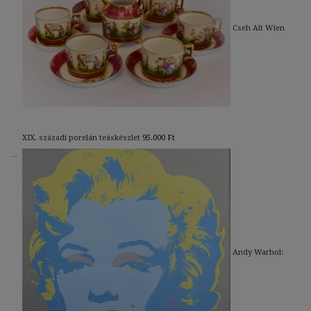
Cseh Alt Wien
XIX. századi porelán teáskészlet
95.000
Ft
Andy Warhol: