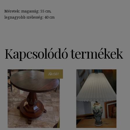
Méretek: magasság: 55 cm,
legnagyobb szélesség: 40 cm
Kapcsolódó termékek
Akció!