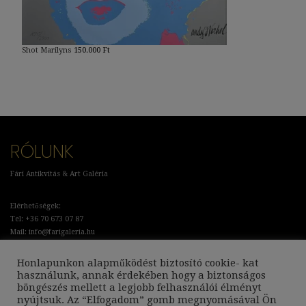
Shot Marilyns
150.000
Ft
RÓLUNK
Fári Antikvitás & Art Galéria
Elérhetőségek:
Tel: +36 70 673 07 87
Mail: info@farigaleria.hu
Cím: Budapest, Bartók Béla út 30.
Honlapunkon alapműködést biztosító cookie- kat
használunk, annak érdekében hogy a biztonságos
Adatkezelési Tájékoztató
böngészés mellett a legjobb felhasználói élményt
Általános Szerződési Feltételek
nyújtsuk. Az “Elfogadom” gomb megnyomásával Ön
Szállítási és Garanciális feltételek