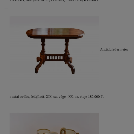
szekreter, könyvszekrény (1920-as, 30-as évek)
690.000
Ft
Antik biedermeier
asztal-ovális, felújított. XIX. sz. vége - XX. sz. eleje
180.000
Ft