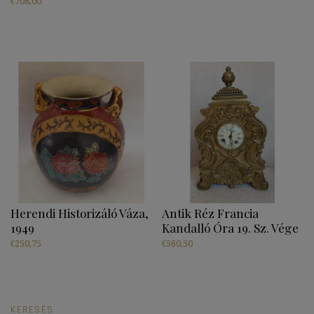
€
708,00
Herendi Historizáló Váza,
Antik Réz Francia
1949
Kandalló Óra 19. Sz. Vége
€
250,75
€
560,50
KERESÉS