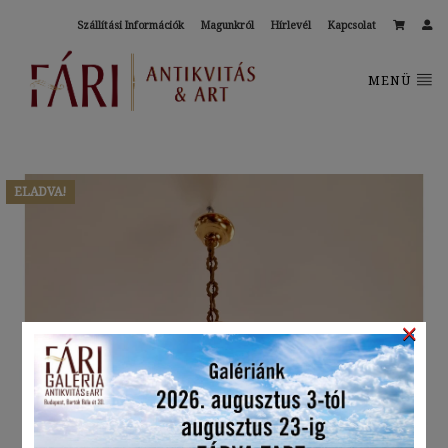
Szállítási Információk
Magunkról
Hírlevél
Kapcsolat
MENÜ
ELADVA!
×