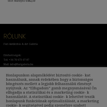
Shot Marilyns
€
442,50
RÓLUNK
Fári Antikvitás & Art Galéria
Elérhetőségek:
Tel: +36 70 673 07 87
Mail: info@farigaleria.hu
Cím: Budapest, Bartók Béla út 30.
Honlapunkon alapműködést biztosító cookie- kat
használunk, annak érdekében hogy a biztonságos
Adatkezelési Tájékoztató
böngészés mellett a legjobb felhasználói élményt
Általános Szerződési Feltételek
nyújtsuk. Az “Elfogadom” gomb megnyomásával Ön
Szállítási és Garanciális feltételek
elfogadja a statisztikai és a marketing cookie- k
használatát. A statisztikai cookie- k lehetővé teszik
KÖVESSEN MINKET:
honlapunk funkcióinak optimalizálását, a marketing
cookie- k segítségével pedig személyre szabott