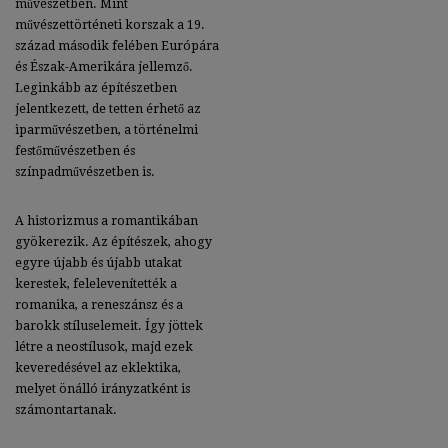
művészetben. Mint
művészettörténeti korszak a 19.
század második felében Európára
és Észak-Amerikára jellemző.
Leginkább az építészetben
jelentkezett, de tetten érhető az
iparművészetben, a történelmi
festőművészetben és
színpadművészetben is.
A historizmus a romantikában
gyökerezik. Az építészek, ahogy
egyre újabb és újabb utakat
kerestek, felelevenítették a
romanika, a reneszánsz és a
barokk stíluselemeit. Így jöttek
létre a neostílusok, majd ezek
keveredésével az eklektika,
melyet önálló irányzatként is
számontartanak.