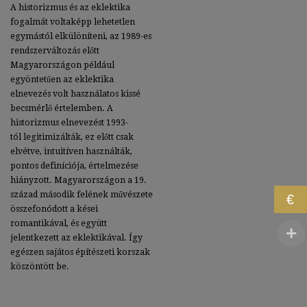
A historizmus és az eklektika
fogalmát voltaképp lehetetlen
egymástól elkülöníteni, az 1989-es
rendszerváltozás előtt
Magyarországon például
egyöntetűen az eklektika
elnevezés volt használatos kissé
becsmérlő értelemben. A
historizmus elnevezést 1993-
tól
legitimizálták, ez előtt csak
elvétve, intuitíven használták,
pontos definíciója, értelmezése
hiányzott. Magyarországon a 19.
század második felének művészete
€
összefonódott a kései
romantikával, és együtt
jelentkezett az eklektikával. Így
egészen sajátos építészeti korszak
köszöntött be.