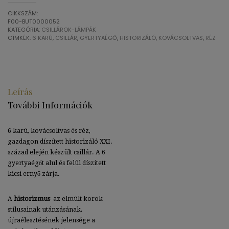
CIKKSZÁM:
F00-BUT0000052
KATEGÓRIA:
CSILLÁROK-LÁMPÁK
CÍMKÉK:
6 KARÚ
,
CSILLÁR
,
GYERTYAÉGŐ
,
HISTORIZÁLÓ
,
KOVÁCSOLTVAS
,
RÉZ
Leírás
További Információk
6 karú, kovácsoltvas és réz,
gazdagon díszített historizáló XXI.
század elején készült csillár. A 6
gyertyaégőt alul és felül díszített
kicsi ernyő zárja.
A
historizmus
az elmúlt korok
stílusainak utánzásának,
újraélesztésének jelensége a