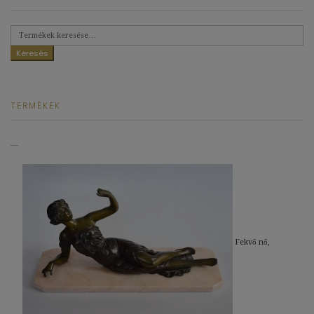
Keresés
a
következőre:
Keresés
TERMÉKEK
Fekvő nő,