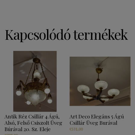
Kapcsolódó termékek
Antik Réz Csillár 4 Ágú,
Art Deco Elegáns 5 Ágú
Alsó, Felső Csiszolt Üveg
Csillár Üveg Burával
Búrával 20. Sz. Eleje
€
531,00