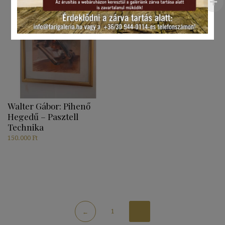
Walter Gábor: Pihenő
Hegedű – Pasztell
Technika
150.000
Ft
1
2
←