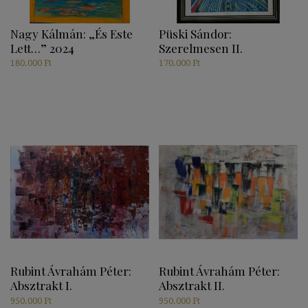
Nagy Kálmán: „És Este
Püski Sándor:
Lett…” 2024
Szerelmesen II.
180.000
Ft
170.000
Ft
Rubint Ávrahám Péter:
Rubint Ávrahám Péter:
Absztrakt I.
Absztrakt II.
950.000
Ft
950.000
Ft